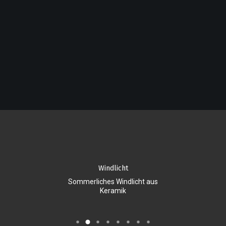
ne
Windlicht
P
it LED-Kerze
Sommerliches Windlicht aus
Hübscher, ge
Keramik