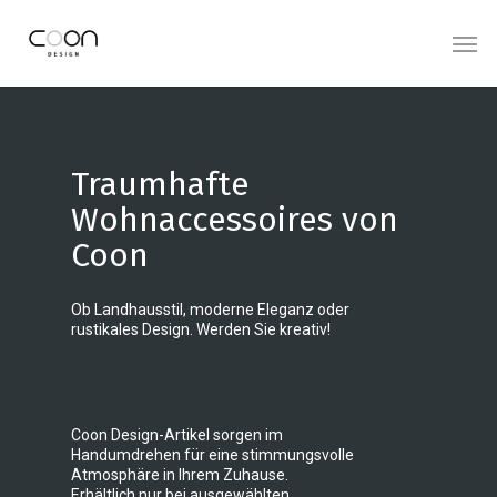
Traumhafte
Wohnaccessoires von
Coon
Ob Landhausstil, moderne Eleganz oder
rustikales Design. Werden Sie kreativ!
book of ra classic kostenlos spielen
kostenlos book of ra spielen
Coon Design-Artikel sorgen im
Handumdrehen für eine stimmungsvolle
Atmosphäre in Ihrem Zuhause.
Erhältlich nur bei ausgewählten